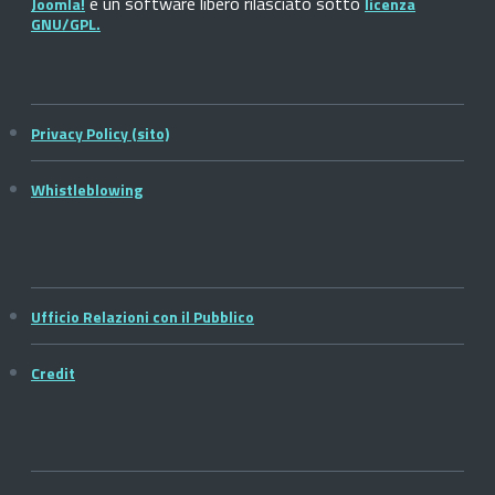
è un software libero rilasciato sotto
Joomla!
licenza
GNU/GPL.
Privacy Policy (sito)
Whistleblowing
Ufficio Relazioni con il Pubblico
Credit