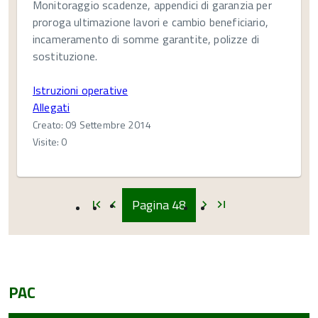
Monitoraggio scadenze, appendici di garanzia per
proroga ultimazione lavori e cambio beneficiario,
incameramento di somme garantite, polizze di
sostituzione.
Istruzioni operative
Allegati
Creato: 09 Settembre 2014
Visite: 0
Inizio
Inizio
Inizio
Inizio
Pagina
48
first_page
chevron_left
chevron_right
last_page
PAC