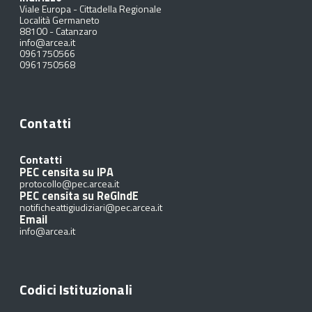
Viale Europa - Cittadella Regionale
Località Germaneto
88100
-
Catanzaro
info@arcea.it
0961750566
0961750568
Contatti
Contatti
PEC censita su IPA
protocollo@pec.arcea.it
PEC censita su ReGIndE
notificheattigiudiziari@pec.arcea.it
Email
info@arcea.it
Codici Istituzionali