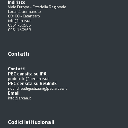
Indirizzo
Viale Europa - Cittadella Regionale
Località Germaneto
88100
-
Catanzaro
info@arcea.it
0961750566
0961750568
Contatti
Contatti
PEC censita su IPA
protocollo@pec.arcea.it
PEC censita su ReGIndE
notificheattigiudiziari@pec.arcea.it
Email
info@arcea.it
Codici Istituzionali