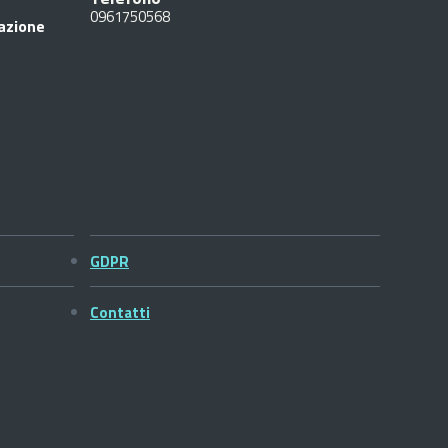
0961750568
razione
GDPR
Contatti