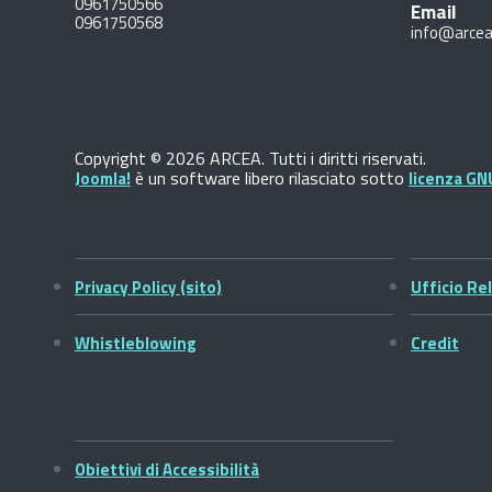
0961750566
Email
0961750568
info@arcea
Copyright © 2026 ARCEA. Tutti i diritti riservati.
è un software libero rilasciato sotto
Joomla!
licenza GN
Privacy Policy (sito)
Ufficio Rel
Whistleblowing
Credit
Obiettivi di Accessibilità