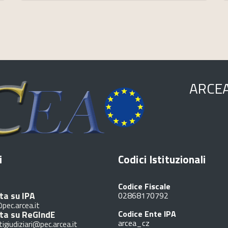
ARCE
i
Codici Istituzionali
Codice Fiscale
ta su IPA
02868170792
pec.arcea.it
ita su ReGIndE
Codice Ente IPA
arcea_cz
tigiudiziari@pec.arcea.it