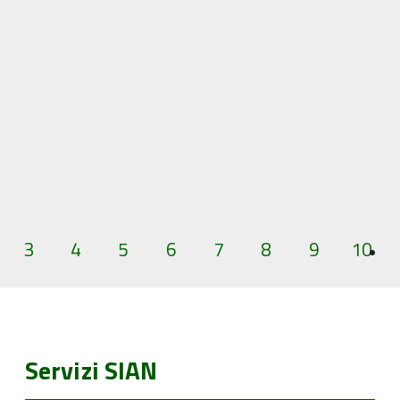
3
4
5
6
7
8
9
10
Servizi SIAN