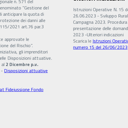
gionale n. 571 del
 denominato "Gestione del
Istruzioni Operative N. 15 d
 anticipare la quota di
26.06.2023 - Sviluppo Rural
protezione dei danni alle
Campagna 2023. Procedura 
 2115/2021 art.76 par.3
presentazione delle doman
2023 -Ulteriori indicazioni
te approvate le
Scarica le
Istruzioni Operati
one del Rischio".
numero 15 del 26/06/2023
iziativa, gli imprenditori
delle Disposizioni attuative.
 al
2 Dicembre p.v.
o -
Disposizioni attuative
at Fideiussione Fondo