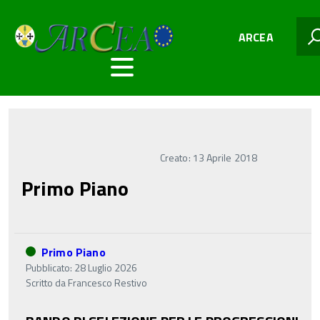
ARCEA
Creato: 13 Aprile 2018
Primo Piano
Primo Piano
Pubblicato: 28 Luglio 2026
Scritto da
Francesco Restivo