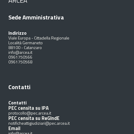
ARCEA
Sede Amministrativa
Indirizzo
Viale Europa - Cittadella Regionale
Località Germaneto
88100
-
Catanzaro
info@arcea.it
0961750566
0961750568
Contatti
Contatti
PEC censita su IPA
protocollo@pec.arcea.it
PEC censita su ReGIndE
notificheattigiudiziari@pec.arcea.it
Email
info@arcea.it