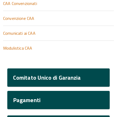
CAA Convenzionati
Convenzione CAA
Comunicati ai CAA
Modulistica CAA
Comitato Unico di Garanzia
Pagamenti