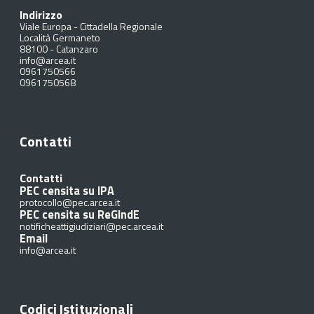
Indirizzo
Viale Europa - Cittadella Regionale
Località Germaneto
88100
-
Catanzaro
info@arcea.it
0961750566
0961750568
Contatti
Contatti
PEC censita su IPA
protocollo@pec.arcea.it
PEC censita su ReGIndE
notificheattigiudiziari@pec.arcea.it
Email
info@arcea.it
Codici Istituzionali