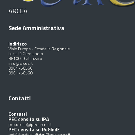
ARCEA
Sede Amministrativa
Indirizzo
Viale Europa - Cittadella Regionale
Località Germaneto
88100
-
Catanzaro
info@arcea.it
0961750566
0961750568
Contatti
Contatti
PEC censita su IPA
protocollo@pec.arcea.it
PEC censita su ReGIndE
notificheattigiudiziari@pec.arcea.it