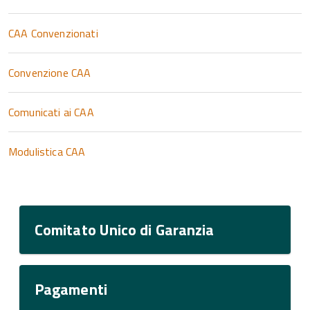
CAA Convenzionati
Convenzione CAA
Comunicati ai CAA
Modulistica CAA
Comitato Unico di Garanzia
Pagamenti