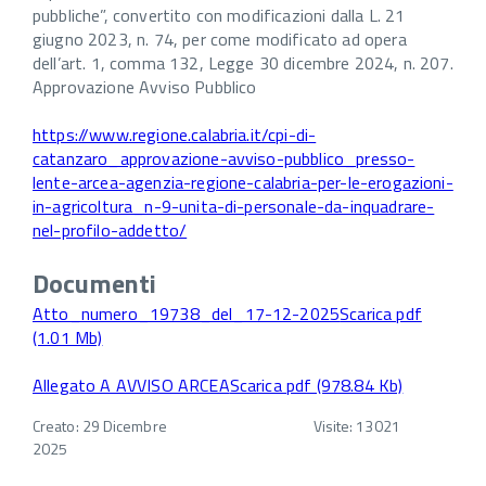
pubbliche”, convertito con modificazioni dalla L. 21
giugno 2023, n. 74, per come modificato ad opera
dell’art. 1, comma 132, Legge 30 dicembre 2024, n. 207.
Approvazione Avviso Pubblico
https://www.regione.calabria.it/cpi-di-
catanzaro_approvazione-avviso-pubblico_presso-
lente-arcea-agenzia-regione-calabria-per-le-erogazioni-
in-agricoltura_n-9-unita-di-personale-da-inquadrare-
nel-profilo-addetto/
Documenti
Atto_numero_19738_del_17-12-2025
Scarica pdf
(1.01 Mb)
Allegato A AVVISO ARCEA
Scarica pdf (978.84 Kb)
Creato: 29 Dicembre
Visite: 13021
2025