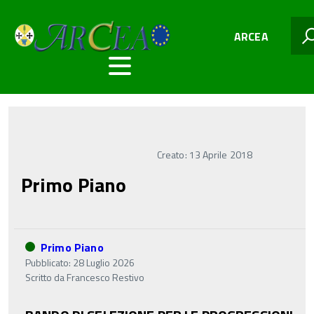
ARCEA
Creato: 13 Aprile 2018
Primo Piano
Primo Piano
Pubblicato: 28 Luglio 2026
Scritto da
Francesco Restivo