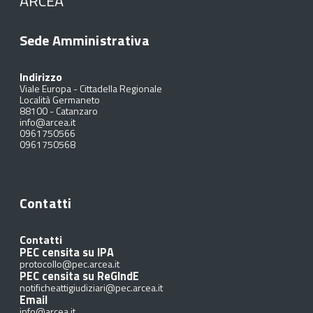
ARCEA
Sede Amministrativa
Indirizzo
Viale Europa - Cittadella Regionale
Località Germaneto
88100
-
Catanzaro
info@arcea.it
0961750566
0961750568
Contatti
Contatti
PEC censita su IPA
protocollo@pec.arcea.it
PEC censita su ReGIndE
notificheattigiudiziari@pec.arcea.it
Email
info@arcea.it