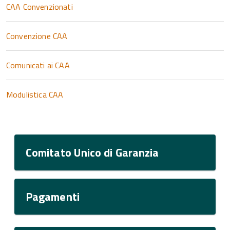
CAA Convenzionati
Convenzione CAA
Comunicati ai CAA
Modulistica CAA
Comitato Unico di Garanzia
Pagamenti