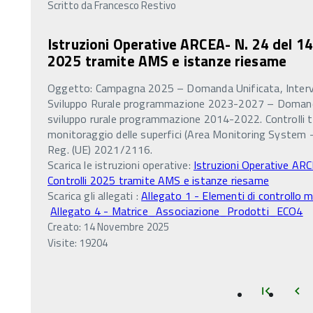
Scritto da
Francesco Restivo
Istruzioni Operative ARCEA- N. 24 del 1
2025 tramite AMS e istanze riesame
Oggetto: Campagna 2025 – Domanda Unificata, Interven
Sviluppo Rurale programmazione 2023-2027 – Domande
sviluppo rurale programmazione 2014-2022. Controlli t
monitoraggio delle superfici (Area Monitoring System – A
Reg. (UE) 2021/2116.
Scarica le istruzioni operative:
Istruzioni Operative AR
Controlli 2025 tramite AMS e istanze riesame
Scarica gli allegati :
Allegato 1 - Elementi di controllo
Allegato 4 - Matrice_Associazione_Prodotti_ECO4
Creato: 14 Novembre 2025
Visite: 19204
Inizio
In
first_page
chevron_left