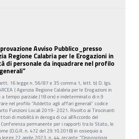
provazione Avviso Pubblico_presso
ia Regione Calabria per le Erogazioni in
tà di personale da inquadrare nel profilo
 generali”
rtt. 16 legge n. 56/87 e 35 comma 1, lett. b) D. lgs.
RCEA ( Agenzia Regione Calabria per le Erogazioni in
e a tempo parziale (18 ore) e indeterminato di n.9
are nel profilo “Addetto agli affari generali” codice
to Funzioni Locali 2019- 2021. Rivolto ai Tirocinanti
ttori di mobilità in deroga di cui all’Accordo del
Conferenza permanente per i rapporti tra lo Stato, le
ome (D.G.R. n. 472 del 29.10.2018) in ossequio a
 legge 22 aprile 2023, n. 44, recante “Disposizioni