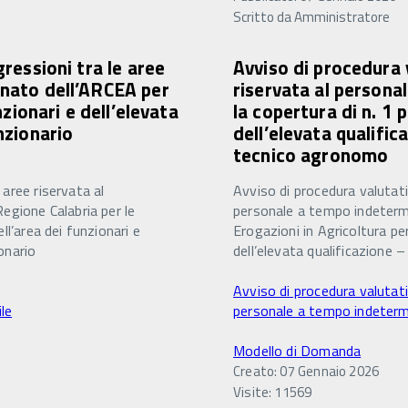
Scritto da
Amministratore
gressioni tra le aree
Avviso di procedura v
inato dell’ARCEA per
riservata al persona
nzionari e dell’elevata
la copertura di n. 1 
nzionario
dell’elevata qualifi
tecnico agronomo
 aree riservata al
Avviso di procedura valutativ
gione Calabria per le
personale a tempo indeterm
ll’area dei funzionari e
Erogazioni in Agricoltura per
onario
dell’elevata qualificazione 
Avviso di procedura valutativ
le
personale a tempo indeterm
Modello di Domanda
Creato: 07 Gennaio 2026
Visite: 11569