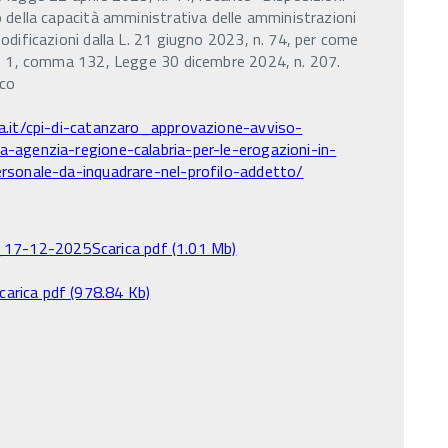
 della capacità amministrativa delle amministrazioni
odificazioni dalla L. 21 giugno 2023, n. 74, per come
t. 1, comma 132, Legge 30 dicembre 2024, n. 207.
ico
ia.it/cpi-di-catanzaro_approvazione-avviso-
a-agenzia-regione-calabria-per-le-erogazioni-in-
ersonale-da-inquadrare-nel-profilo-addetto/
_17-12-2025
Scarica pdf (1.01 Mb)
carica pdf (978.84 Kb)