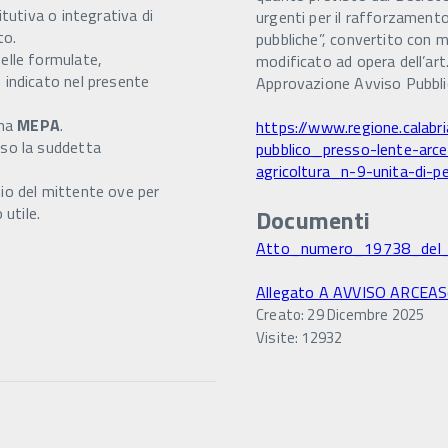
tutiva o integrativa di
urgenti per il rafforzamento
to.
pubbliche”, convertito con m
elle formulate,
modificato ad opera dell’ar
indicato nel presente
Approvazione Avviso Pubbl
rma
MEPA
.
https://www.regione.calabr
so la suddetta
pubblico_presso-lente-arce
agricoltura_n-9-unita-di-p
hio del mittente ove per
utile.
Documenti
Atto_numero_19738_del
Allegato A AVVISO ARCEA
S
Creato: 29 Dicembre 2025
Visite: 12932