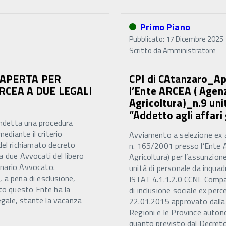
Primo Piano
Pubblicato: 17 Dicembre 2025
Scritto da
Amministratore
 APERTA PER
CPI di CAtanzaro_Ap
RCEA A DUE LEGALI
l’Ente ARCEA ( Agenz
Agricoltura)_n.9 uni
“Addetto agli affari
indetta una procedura
ediante il criterio
Avviamento a selezione ex a
del richiamato decreto
n. 165/2001 presso l’Ente A
 a due Avvocati del libero
Agricoltura) per l’assunzion
ionario Avvocato.
unità di personale da inquadr
, a pena di esclusione,
ISTAT 4.1.1.2.0 CCNL Compar
nto questo Ente ha la
di inclusione sociale ex perce
egale, stante la vacanza
22.01.2015 approvato dalla 
Regioni e le Province auton
quanto previsto dal Decreto