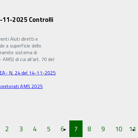
4-11-2025 Controlli
ti Aiuti diretti e
 a superficie dello
ramite sistema di
MS) di cui all’art. 70 del
CEA- N. 24 del 14-11-2025
 monitorati AMS 2025
2
3
4
5
6
7
8
9
10
11
izio