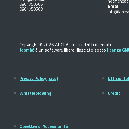
notificheat
0961750566
Email
0961750568
info@arcea
Copyright © 2026 ARCEA. Tutti i diritti riservati.
è un software libero rilasciato sotto
Joomla!
licenza GN
Privacy Policy (sito)
Ufficio Rel
Whistleblowing
Credit
Obiettivi di Accessibilità