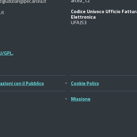
arcea_cz
tigiudiziari@pec.arcea.it
Codice Univoco Ufficio Fattu
.it
Elettronica
UFAJS3
U/GPL.
azioni con il Pubblico
Cookie Policy
Missione