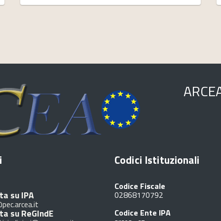
ARCE
i
Codici Istituzionali
Codice Fiscale
ta su IPA
02868170792
pec.arcea.it
ita su ReGIndE
Codice Ente IPA