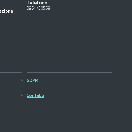
Telefono
0961750568
razione
GDPR
Contatti