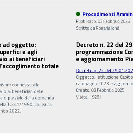
Procedimenti Ammini
Pubblicato: 03 Febbraio 2025
Scritto da
Rosaria Ionà
 ad oggetto:
Decreto n. 22 del 29
perfici e agli
programmazione Con
io ai beneficiari
e aggiornamento Pia
ll’accoglimento totale
Decreto n. 22 del 29.01.20
Oggetto: Istituzione Capit
campagna 2023 e aggiornam
isure connesse alle
Creato: 03 Febbraio 2025
io ai beneficiari delle
Visite: 19261
le o parziale della domanda
della L.241/1990. Chiusura
ento 2022.