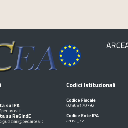
ARCE
i
Codici Istituzionali
Codice Fiscale
ta su IPA
02868170792
pec.arcea.it
ita su ReGIndE
Codice Ente IPA
arcea_cz
tigiudiziari@pec.arcea.it