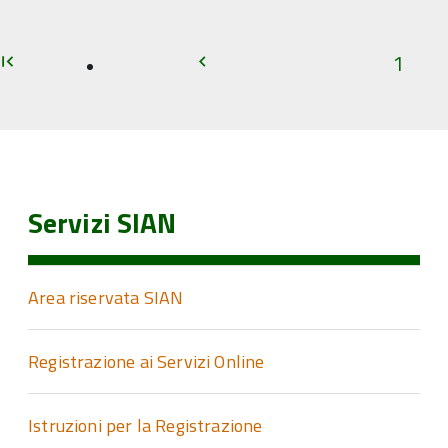
1
Inizio
Inizio
irst_page
chevron_left
Servizi SIAN
Area riservata SIAN
Registrazione ai Servizi Online
Istruzioni per la Registrazione