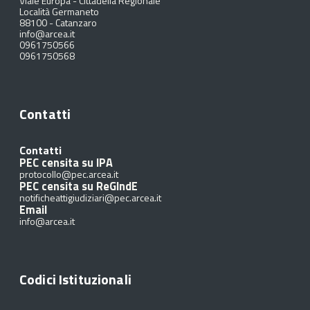
Viale Europa - Cittadella Regionale
Località Germaneto
88100
-
Catanzaro
info@arcea.it
0961750566
0961750568
Contatti
Contatti
PEC censita su IPA
protocollo@pec.arcea.it
PEC censita su ReGIndE
notificheattigiudiziari@pec.arcea.it
Email
info@arcea.it
Codici Istituzionali