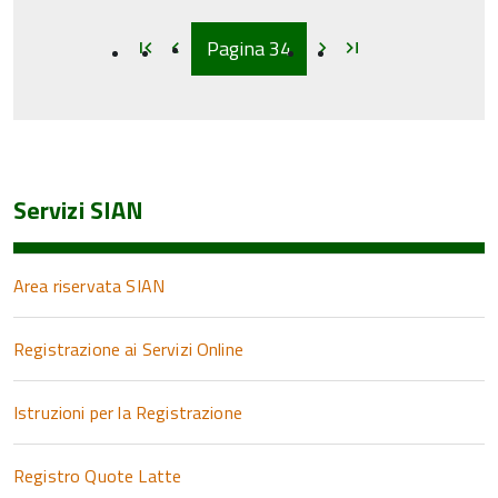
Inizio
Inizio
Inizio
Inizio
Pagina
34
first_page
chevron_left
chevron_right
last_page
Servizi SIAN
Area riservata SIAN
Registrazione ai Servizi Online
Istruzioni per la Registrazione
Registro Quote Latte