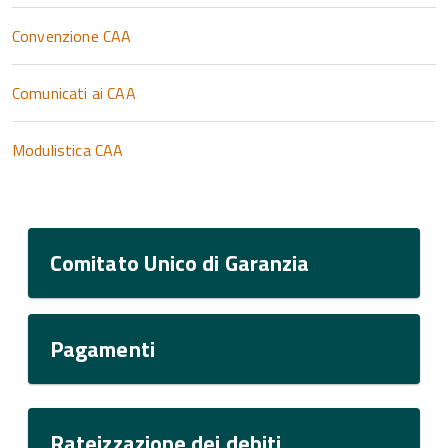
Convenzione CAA
Comunicati ai CAA
Modulistica CAA
Comitato Unico di Garanzia
Pagamenti
Rateizzazione dei debiti