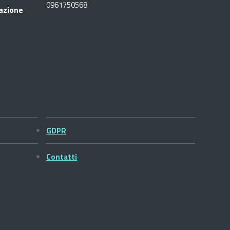
0961750568
razione
GDPR
Contatti