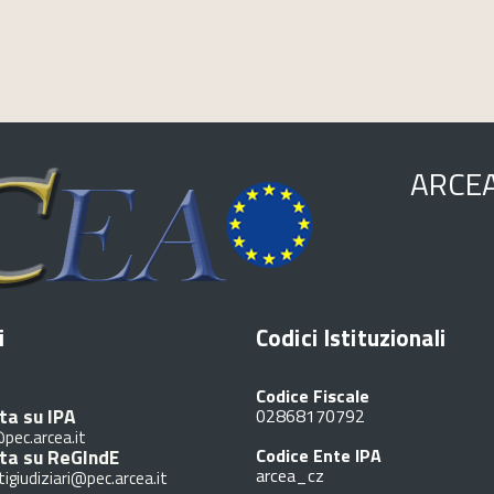
ARCE
i
Codici Istituzionali
Codice Fiscale
ta su IPA
02868170792
pec.arcea.it
ita su ReGIndE
Codice Ente IPA
arcea_cz
tigiudiziari@pec.arcea.it