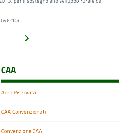
2013, per il sostegno allo sviluppo rurale da
ite: 82143
Avanti
CAA
Area Riservata
CAA Convenzionati
Convenzione CAA