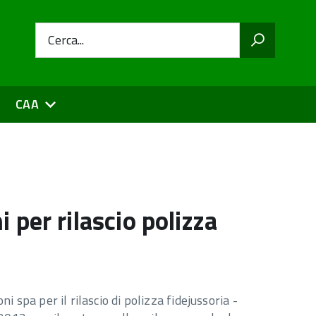
Cerca...
CAA
per rilascio polizza
spa per il rilascio di polizza fidejussoria -