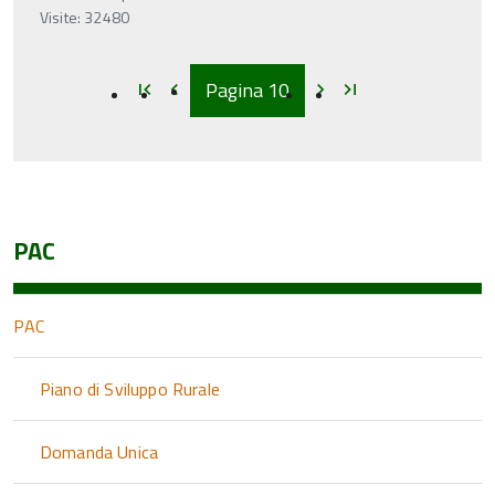
Visite: 32480
Inizio
Inizio
Inizio
Inizio
Pagina
10
first_page
chevron_left
chevron_right
last_page
PAC
PAC
Piano di Sviluppo Rurale
Domanda Unica