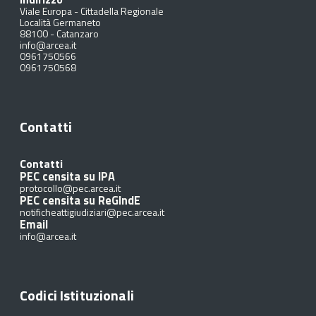
Viale Europa - Cittadella Regionale
Località Germaneto
88100
-
Catanzaro
info@arcea.it
0961750566
0961750568
Contatti
Contatti
PEC censita su IPA
protocollo@pec.arcea.it
PEC censita su ReGIndE
notificheattigiudiziari@pec.arcea.it
Email
info@arcea.it
Codici Istituzionali