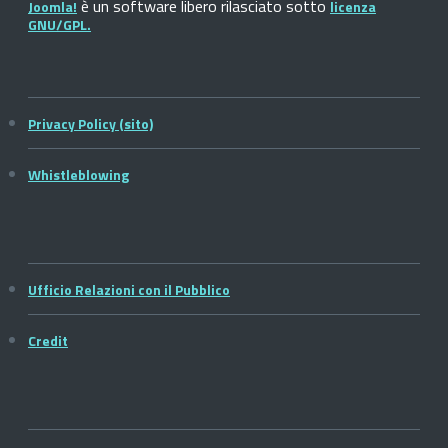
è un software libero rilasciato sotto
Joomla!
licenza
GNU/GPL.
Privacy Policy (sito)
Whistleblowing
Ufficio Relazioni con il Pubblico
Credit