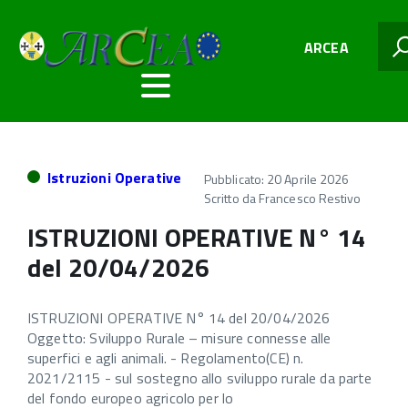
ARCEA
Istruzioni Operative
Pubblicato: 20 Aprile 2026
Scritto da
Francesco Restivo
ISTRUZIONI OPERATIVE N° 14
del 20/04/2026
ISTRUZIONI OPERATIVE N° 14 del 20/04/2026
Oggetto: Sviluppo Rurale – misure connesse alle
superfici e agli animali. - Regolamento(CE) n.
2021/2115 - sul sostegno allo sviluppo rurale da parte
del fondo europeo agricolo per lo