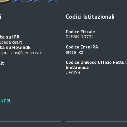
i
Codici Istituzionali
Codice Fiscale
ta su IPA
02868170792
pec.arcea.it
ita su ReGIndE
Codice Ente IPA
arcea_cz
tigiudiziari@pec.arcea.it
Codice Univoco Ufficio Fattu
.it
Elettronica
UFAJS3
U/GPL.