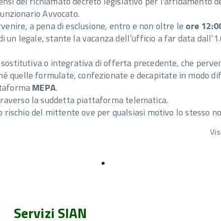
si del richiamato decreto legislativo per l'affidamento dei
 funzionario Avvocato.
rvenire, a pena di esclusione, entro e non oltre le
ore 12:0
 un legale, stante la vacanza dell’ufficio a far data dall’1
sostitutiva o integrativa di offerta precedente, che perven
é quelle formulate, confezionate e decapitate in modo di
attaforma
MEPA
.
raverso la suddetta piattaforma telematica.
o rischio del mittente ove per qualsiasi motivo lo stesso no
Vis
Servizi SIAN