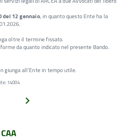
 servizi legali di ARCEA a due Avvocati del libero
0 del 12 gennaio
, in quanto questo Ente ha la
.01.2026.
ga oltre il termine fissato.
fforme da quanto indicato nel presente Bando.
n giunga all’Ente in tempo utile.
ite: 14004
Avanti
CAA