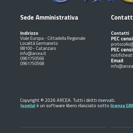
Sede Amministrativa
Contatt
Indirizzo
Contatti
PEC censi
Viale Europa - Cittadella Regionale
Località Germaneto
protocollo@
88100
-
Catanzaro
PEC cens
info@arcea.it
notificheat
0961750566
Email
0961750568
info@arcea
Copyright © 2026 ARCEA. Tutti i diritti riservati.
è un software libero rilasciato sotto
Joomla!
licenza GN