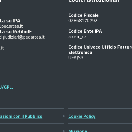
Codice Fiscale
ta su IPA
02868170792
pec.arcea.it
ita su ReGIndE
Codice Ente IPA
arcea_cz
tigiudiziari@pec.arcea.it
Codice Univoco Ufficio Fattu
.it
Elettronica
UFAJS3
U/GPL.
azioni con il Pubblico
Cookie Policy
Missione