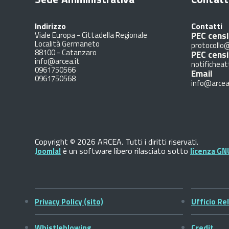
Indirizzo
Contatti
PEC censi
Viale Europa - Cittadella Regionale
Località Germaneto
protocollo@
88100
-
Catanzaro
PEC cens
info@arcea.it
notificheat
0961750566
Email
0961750568
info@arcea
Copyright © 2026 ARCEA. Tutti i diritti riservati.
è un software libero rilasciato sotto
Joomla!
licenza GN
Privacy Policy (sito)
Ufficio Rel
Whistleblowing
Credit