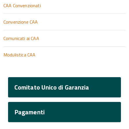
CAA Convenzionati
Convenzione CAA
Comunicati ai CAA
Modulistica CAA
Comitato Unico di Garanzia
Pagamenti