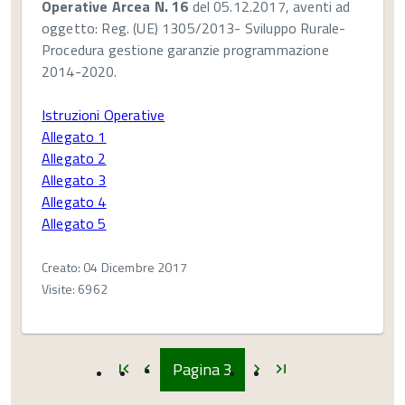
Operative Arcea N. 16
del 05.12.2017, aventi ad
oggetto: Reg. (UE) 1305/2013- Sviluppo Rurale-
Procedura gestione garanzie programmazione
2014-2020.
Istruzioni Operative
Allegato 1
Allegato 2
Allegato 3
Allegato 4
Allegato 5
Creato: 04 Dicembre 2017
Visite: 6962
Inizio
Inizio
Inizio
Inizio
Pagina
3
first_page
chevron_left
chevron_right
last_page