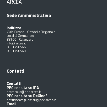
ARCEA
Sede Amministrativa
Indirizzo
Viale Europa - Cittadella Regionale
Località Germaneto
88100
-
Catanzaro
info@arcea.it
0961750566
0961750568
Contatti
Contatti
PEC censita su IPA
protocollo@pec.arcea.it
PEC censita su ReGIndE
notificheattigiudiziari@pec.arcea.it
Email