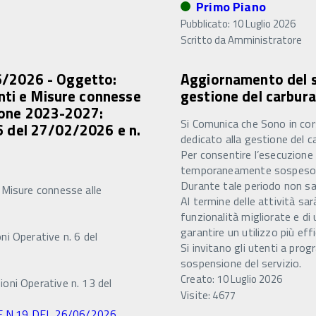
Primo Piano
Pubblicato: 10 Luglio 2026
Scritto da
Amministratore
/2026 - Oggetto:
Aggiornamento del s
nti e Misure connesse
gestione del carbur
zione 2023-2027:
Si Comunica che Sono in cor
 6 del 27/02/2026 e n.
dedicato alla gestione del c
Per consentire l’esecuzione 
temporaneamente sospeso da
Durante tale periodo non sar
 Misure connesse alle
Al termine delle attività sa
funzionalità migliorate e di u
garantire un utilizzo più effi
i Operative n. 6 del
Si invitano gli utenti a pr
sospensione del servizio.
Creato: 10 Luglio 2026
oni Operative n. 13 del
Visite: 4677
 N.19 DEL 26/06/2026