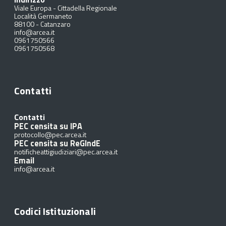
Viale Europa - Cittadella Regionale
Località Germaneto
88100
-
Catanzaro
info@arcea.it
0961750566
0961750568
Contatti
Contatti
PEC censita su IPA
protocollo@pec.arcea.it
PEC censita su ReGIndE
notificheattigiudiziari@pec.arcea.it
Email
info@arcea.it
Codici Istituzionali