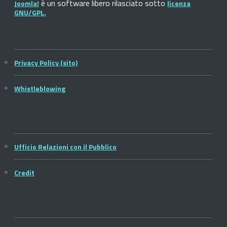
è un software libero rilasciato sotto
Joomla!
licenza
GNU/GPL.
Privacy Policy (sito)
Whistleblowing
Ufficio Relazioni con il Pubblico
Credit