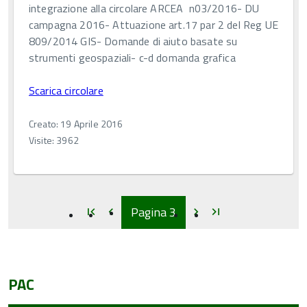
integrazione alla circolare ARCEA n03/2016- DU
campagna 2016- Attuazione art.17 par 2 del Reg UE
809/2014 GIS- Domande di aiuto basate su
strumenti geospaziali- c-d domanda grafica
Scarica circolare
Creato: 19 Aprile 2016
Visite: 3962
Inizio
Inizio
Inizio
Inizio
Pagina
3
first_page
chevron_left
chevron_right
last_page
PAC