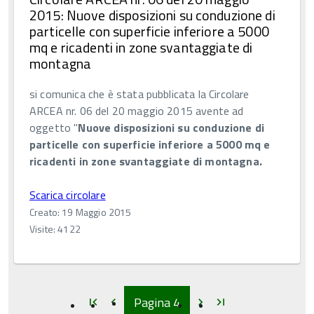
2015: Nuove disposizioni su conduzione di
particelle con superficie inferiore a 5000
mq e ricadenti in zone svantaggiate di
montagna
si comunica che è stata pubblicata la Circolare
ARCEA nr. 06 del 20 maggio 2015 avente ad
oggetto "
Nuove disposizioni su conduzione di
particelle con superficie inferiore a 5000 mq e
ricadenti in zone svantaggiate di montagna.
Scarica circolare
Creato: 19 Maggio 2015
Visite: 4122
Inizio
Inizio
Inizio
Inizio
Pagina
4
first_page
chevron_left
chevron_right
last_page