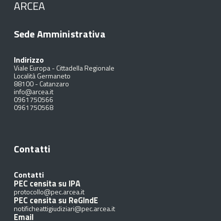
ARCEA
Sede Amministrativa
Indirizzo
Viale Europa - Cittadella Regionale
Località Germaneto
88100
-
Catanzaro
info@arcea.it
0961750566
0961750568
Contatti
Contatti
PEC censita su IPA
protocollo@pec.arcea.it
PEC censita su ReGIndE
notificheattigiudiziari@pec.arcea.it
Email