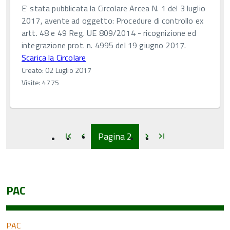
E' stata pubblicata la Circolare Arcea N. 1 del 3 luglio
2017, avente ad oggetto: Procedure di controllo ex
artt. 48 e 49 Reg. UE 809/2014 - ricognizione ed
integrazione prot. n. 4995 del 19 giugno 2017.
Scarica la Circolare
Creato: 02 Luglio 2017
Visite: 4775
Inizio
Inizio
Inizio
Inizio
Pagina
2
first_page
chevron_left
chevron_right
last_page
PAC
PAC