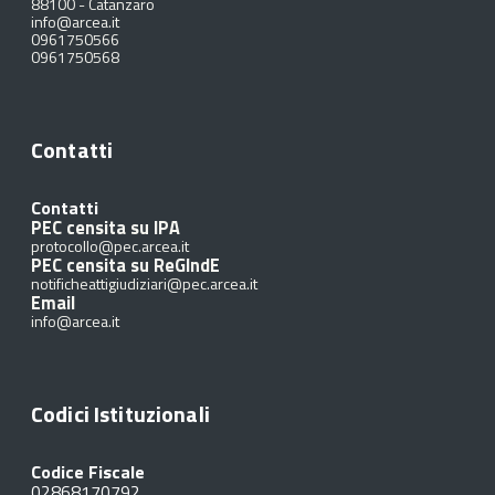
88100
-
Catanzaro
info@arcea.it
0961750566
0961750568
Contatti
Contatti
PEC censita su IPA
protocollo@pec.arcea.it
PEC censita su ReGIndE
notificheattigiudiziari@pec.arcea.it
Email
info@arcea.it
Codici Istituzionali
Codice Fiscale
02868170792